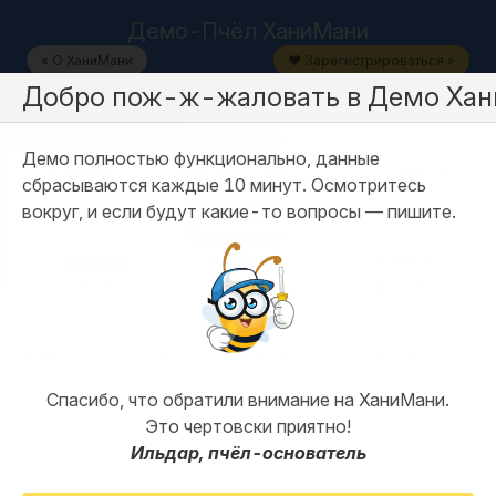
Демо-Пчёл ХаниМани
« О ХаниМани
❤️ Зарегистрироваться »
Добро пож-ж-жаловать в
Демо
Хан
Резервы
$1 336
Демо полностью функционально, данные
« июль
сент »
сбрасываются каждые 10 минут. Осмотритесь
вокруг, и если будут какие-то вопросы — пишите.
Статистика
Доходы
Расходы
Разница
+$277
–$1 568
–$1 291
фильтр
26
, Вс
27
, Пн
28
, Вт
29
, Ср
3
$388
$45
$66
food / groceries-household
food / groceries-household
car / gas
248 costco 140 costco
21, 24 amazon
Спасибо, что обратили внимание на ХаниМани.
$45
123RUB
food / groceries-household
24, 21 amazon
перевод
Это чертовски приятно!
Ильдар, пчёл-основатель