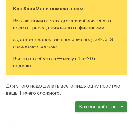
Как ХаниМани поможет вам:
Вы сэкономите кучу денег и избавитесь от
всего стресса, связанного с финансами.
2
3
4
5
6
Гарантированно. Без насилия над собой. И
$67
$71
food / groceries-household
fun
freelance
$325
16, 8, 43 heritage festival foods
с милыми пчёлами.
$164
food / groceries-household
superstore
$45
health
Alisa first time dentist
Всё что требуется — минут 15–20 в
$24
fun
google music + youtube premium
$123
неделю.
перевод
9
10
11
12
1
food / groceries-household
$325
Для этого надо делать всего лишь одну простую
вещь. Ничего сложного.
Как всё работает »
16
17
18
19
2
food / groceries-household
corporation
$325
$1
перевод
$363
242 health expens
corporation
$1
перевод
$1 428
corp salary